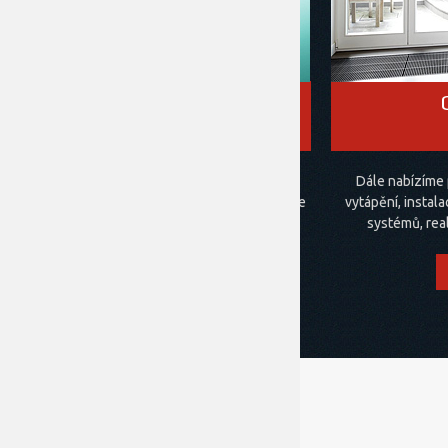
TEPELNÁ
ČERPADLA
Tepelná energie získaná podle provedení z
Dále nabízíme
venkovního vzduchu, země, nebo vody šetří vaše
vytápění, instala
náklady na vytápění a zároveň životní prostředí.
systémů, rea
VÍCE
PROČ S NÁMI
JEŠTĚ JSTE SE NEROZHODLI PROČ S NÁMI?