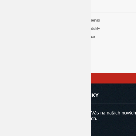
Spolehlivost
Kompletní servis
Tradice
Kvalitní produkty
Reference
Kvalitní práce
NOVINKY
Vítáme Vás na našich nových
stránkách.
© copyright Vaillant
2026
Kvalitní telepná čerpadla