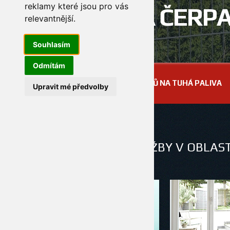
reklamy které jsou pro vás
NA TEPELNÁ ČERP
relevantnější
.
Souhlasím
Odmítám
DOMŮ
O SPOLEČNOSTI
REVIZE KOTLŮ NA TUHÁ PALIVA
Upravit mé předvolby
NAŠE SLUŽBY
NABÍZÍME KOMPLETNÍ SLUŽBY V OBLAST